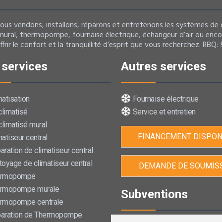
us vendons, installons, réparons et entretenons les systèmes de c
mural, thermopompe, fournaise électrique, échangeur d’air ou enco
ir le confort et la tranquillité d’esprit que vous recherchez. RBQ:
services
Autres services
atisation
Fournaise électrique
climatisé
Service et entretien
climatisé mural
FINANCEMENT DISPON
atiseur central
ration de climatiseur central
oyage de climatiseur central
DEMANDE DE SOUMIS
rmopompe
rmopompe murale
Subventions
rmopompe centrale
aration de Thermopompe