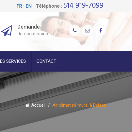
514 919-7099
FR
|
EN
Téléphone :
Demande
de soumission
ES SERVICES
CONTACT
Accueil
/
Air climatisé mural à Delson